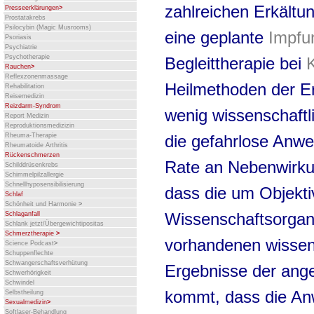
zahlreichen Erkältun
Presseerklärungen
>
Prostatakrebs
Psilocybin (Magic Musrooms)
eine geplante
Impf
Psoriasis
Psychiatrie
Psychotherapie
Begleittherapie bei
Rauchen
>
Reflexzonenmassage
Heilmethoden der Er
Rehabilitation
Reisemedizin
Reizdarm-Syndrom
wenig wissenschaftli
Report Medizin
Reproduktionsmedizizin
die gefahrlose Anwe
Rheuma-Therapie
Rheumatoide Arthritis
Rückenschmerzen
Rate an Nebenwirkun
Schilddrüsenkrebs
Schimmelpilzallergie
Schnellhyposensibilisierung
dass die um Objekti
Schlaf
Schönheit und Harmonie
>
Wissenschaftsorgan
Schlaganfall
Schlank jetzt/Übergewichtipositas
Schmerztherapie
>
vorhandenen wissen
Science Podcast
>
Schuppenflechte
Schwangerschaftsverhütung
Ergebnisse der ange
Schwerhörigkeit
Schwindel
kommt, dass die A
Selbstheilung
Sexualmedizin
>
Softlaser-Behandlung