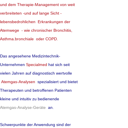
untersuchte Diät auc
und dem Therapie-Management von weit
Lebensspanne?
verbreiteten -und auf lange Sicht -
lebensbedrohlichen Erkrankungen der
mehr lesen
Atemwege - wie chronischer Bronchitis,
Asthma.bronchiale oder COPD.
Quelle:Science Translationa
Das angesehene Medizintechnik-
Unternehmen
Specialmed
hat sich seit
vielen Jahren auf diagnostisch wertvolle
Vitamin D
- zus
Atemgas-Analysen
spezialisiert und bietet
umstritten
Therapeuten und betroffenen Patienten
kleine und intuitiv zu bedienende
In einigen westlich
Atemgas-Analyse-Geräte
an.
aller Erwachsenen V
unterschiedlichsten
Schwerpunkte der Anwendung sind der