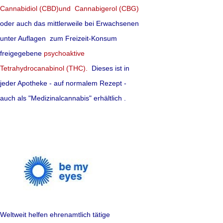
Doch diese wirken o
Cannabidiol (CBD)und Cannabigerol (CBG)
gefährliche Nebenwi
oder auch das mittlerweile bei Erwachsenen
die Ärzte ist dies e
unter Auflagen zum Freizeit-Konsum
freigegebene
psychoaktive
verträglichen Altern
Tetrahydrocanabinol (THC).
Dieses ist in
Seit vielen Jahren w
jeder Apotheke - auf normalem Rezept -
Lichtherapie empfoh
auch als "Medizinalcannabis" erhältlich .
diese Frage zu bean
Forschergruppe neun
ausgewertet und di
Geriatric Society
ver
Schluß, dass die Li
Depressionen gut hi
Weltweit helfen ehrenamtlich tätige