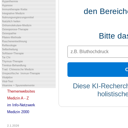
Hyperthermie
Hypnose
den Bereic
Immuntherapie Krebs
Integrative Medizin
Nahrungsergänzungsmittel
Natürlich heilen
Orthomolekulare-Medizin
Osteoporose-Therapie
Bitte d
Osteopathie
Pilates-Methode
Rauchenentwöhnung
Reflexologie
Selbstheilung
Softlaser-Therapie
Tai Chi
Thymus-Therapie
Tinnitus-Behandlung
C
Trad. Chinesische Medizin
Unspezifische Immun-Therapie
Vitalpilze
Vital-Test
Diese KI-Recherch
Vitamine + Spurenelemente
Themenwebsites
holistisch
Medizin A - Z
im Info-Netzwerk
Medizin 2000
2.1.2026