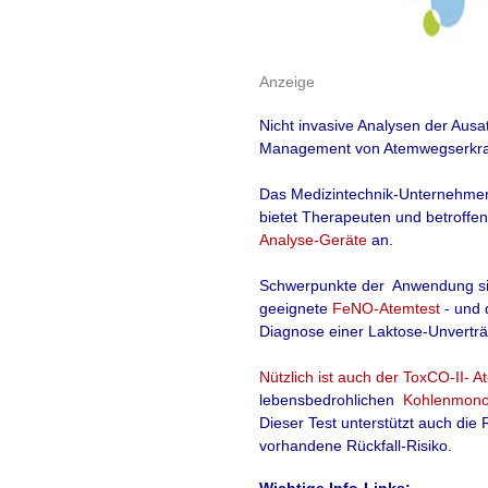
mehr lesen
Quelle:Anesthesiology
Anzeige
Nicht invasive Analysen der Ausa
Management von Atemwegserkra
Das
Medizintechnik
-Unternehm
Bessere Akupun
bietet Therapeuten und betroffe
Analyse-Geräte
an.
Therapieeffekt -
Schwerpunkte der Anwendung s
Viele Ärzte zweifeln
geeignete
FeNO-Atemtest
- und
Diagnose einer Laktose-Unverträg
Wirkung der Akupun
Nützlich ist auch der
ToxCO-II- A
Überzeugendere Erg
lebensbedrohlichen
Kohlenmono
Dieser Test unterstützt auch die
durch die Anwendun
vorhandene Rückfall-Risiko.
Akupunkturnadeln, d