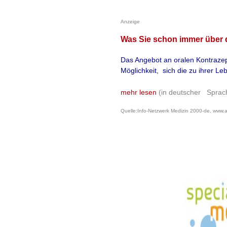
natürlich vorkommen
Anzeige
nicht zentral im Ge
Was Sie schon immer über 
in der Körperperiph
Das Angebot an oralen Kontrazepti
Geweben wie Haut, 
Möglichkeit, sich die zu ihrer L
wird. Eine einzige 
mehr lesen
(in deutscher Sprac
ausreichen, um den
Quelle:Info-Netzwerk Medizin 2000-de, www.an
unterdrücken. Die T
abgeschlossener Wu
mehr lesen
Quelle: Info-Netzwerk Medi