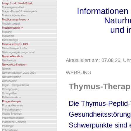
Long-Covid / Post-Covid
Männergesundheit
Informatione
Magen-Darm-Erkrankungen
>
Makuladegeneration
Naturhe
Medikamente News
>
Medizin aktuell
und i
Medizintechnik
>
Migräne
Mikrobiom
Milbenallergie
Minimal invasive OP
>
Misteltherapie Krebs
Nahrungsergänzungsmittel
Naturheilkunde
>
Aktualisiert am: 07.08.26, Uhr
Nephrologie
Nervenkrankheiten
>
Nikotin
WERBUNG
Newsmeldungen 2010-2024
Notfallmedizin
>
Orthopädie
>
Thymus-Therap
Organ-Transplantation
Osteoporose
Osteopathie
Palliativmedizin
Die Thymus-Peptid-
Phagentherapie
Pharmaökonomie
Physiotherapie
>
Gesundheitsstörung
Pilates Methode
Pilzerkrankungen
>
Plastische Chirurgie
Schwerpunkte sind
Podologie
Pollenallergie