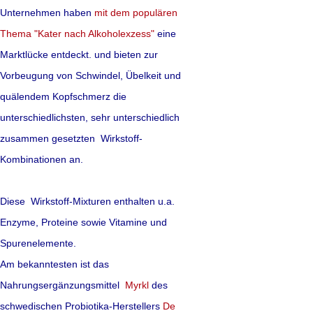
Ignoranten und bösa
Unternehmen haben
mit dem populären
Um ein wenig Licht i
Thema "Kater nach Alkoholexzess"
eine
Marktlücke entdeckt. und bieten zur
hat nun die anges
Vorbeugung von Schwindel, Übelkeit und
Übersichtsartikel ve
quälendem Kopfschmerz die
darum bemüht, alle
unterschiedlichsten, sehr unterschiedlich
möglichst unvoreing
zusammen gesetzten Wirkstoff-
Kombinationen an.
Homöopathie wirkt -
Placeboeffekt. Doch 
Diese Wirkstoff-Mixturen enthalten u.a.
dass die in der Ap
Enzyme, Proteine sowie
Vitamine und
"Medikamente" selbs
Spurenelemente.
Am bekanntesten ist das
mehr lesen
Nahrungsergänzungsmittel
Myrkl
des
schwedischen Probiotika-Herstellers
De