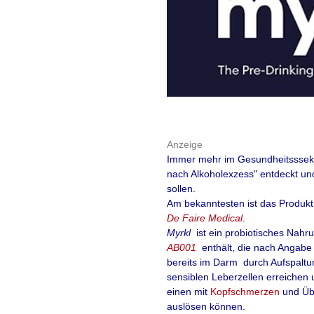
gleichlautende,
aber
Verwaltungsgerichte
Köln (10.05.2016, 7 
Aufsichtsbehörden 
Arzneimittelherstellu
Anzeige
Herstellung von Org
Immer mehr im Gesundheitsssekt
Herkunft unverzügli
nach Alkoholexzess" entdeckt un
sollen.
Anordnung wird mit 
Am bekanntesten ist das Produkt
De Faire Medical
.
Insoweit setzen die
Myrkl
ist ein probiotisches
Nahru
AB001
enthält, die nach Angabe 
der Verwaltungsgeri
bereits im Darm durch Aufspaltung
sensiblen Leberzellen erreichen 
mehr lesen
einen mit
Kopfschmerzen
und Üb
auslösen können.