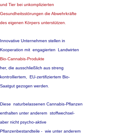
entgegen.
und Tier bei unkomplizierten
Gesundheitsstörungen die Abwehrkräfte
mehr lesen
des eigenen Körpers unterstützen.
Quelle: werbende Presseinf
Innovative Unternehmen stellen in
Kooperation mit engagierten Landwirten
Bio-Cannabis-Produkte
her,
die ausschließlich aus streng
Lichttherapie b
kontrolliertem, EU-zertifiziertem Bio-
Saatgut gezogen werden.
Immer mehr Mensche
Schlafstörungen bz
Diese naturbelassenen Cannabis-Pflanzen
der Behandlung die
enthalten unter anderem stoffwechsel-
aber nicht psycho-aktive
Medikamente aus de
Pflanzenbestandteile - wie unter anderem