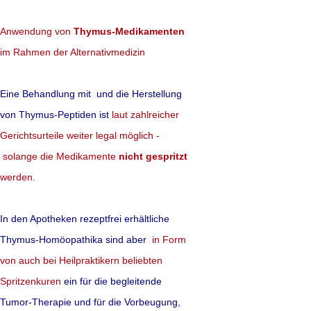
Verwirrung
Anwendung von
Thymus-Medikamenten
Glutenfreie Nahrung 
im Rahmen der Alternativmedizin
unbedingt von Vort
Eine Behandlung mit und die Herstellung
solche willkürliche 
von Thymus-Peptiden ist
laut zahlreicher
unberechtigte "
Chol
Gerichtsurteile weiter legal möglich -
unberechtigte "Glut
solange die Medikamente
nicht gespritzt
werden.
mehr lesen
In den Apotheken rezeptfrei erhältliche
zur Originalstudie 
Thymus-Homöopathika sind aber
in Form
von auch bei Heilpraktikern beliebten
mehr lesen
Spritzenkuren
ein für die begleitende
Tumor-Therapie und für die Vorbeugung,
Quellen: Spiegel online, BM