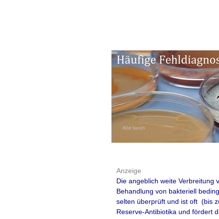
Quelle: werbende Presseerk
Grippe-Impfung
Immunsystem n
Alternativmedi
Thymusextrakt
um die positive
Anzeige
Immunsystem
z
Die angeblich weite Verbreitung
Behandlung von bakteriell beding
Wie in jedem Jahr r
selten überprüft und ist oft (bi
Reserve-Antibiotika und fördert d