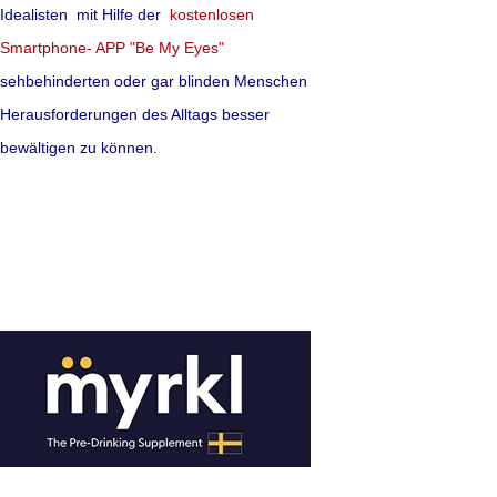
bessert.
Idealisten mit Hilfe der
kostenlosen
Smartphone- APP "Be My Eyes"
mehr lesen
sehbehinderten oder gar blinden Menschen
Herausforderungen des Alltags besser
Quelle:J Am Geriatr Soc. 20
bewältigen zu können.
Homöopathie wi
Weder die Anhänger
umstrittenen Heilme
die Einen sind die 
wissenschaftlich ung
Anderen sind die Ge