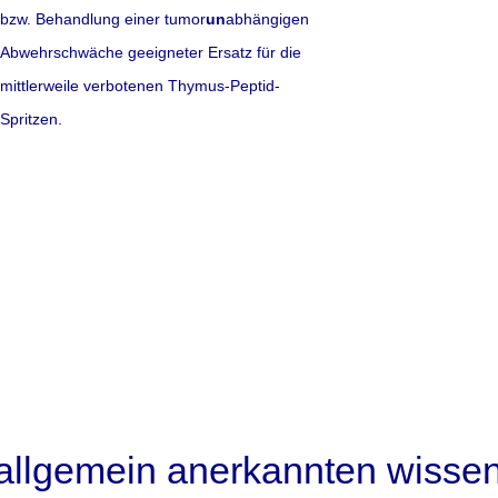
bzw. Behandlung einer tumor
un
abhängigen
Abwehrschwäche geeigneter Ersatz für die
mittlerweile verbotenen Thymus-Peptid-
Spritzen.
Schlaf
: Hilft w
Einschlafstöru
Neue Forschungserg
keine Bestandteile, 
Schlafmittel
gelten 
meist auf seelische
dagegen, warme Milc
nutzen.
 allgemein anerkannten wisse