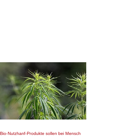
Immunrestaurat
Einblicke in d
Homöopathikums
molekularer Eb
Hilfe zur Selbsthilfe
mit dem homöopathi
Wirkstoff Glandulae 
wird nach dem pate
und ist zur Injektio
spezifischen Wirkm
der altersbedingte
Bio-Nutzhanf-Produkte sollen bei Mensch