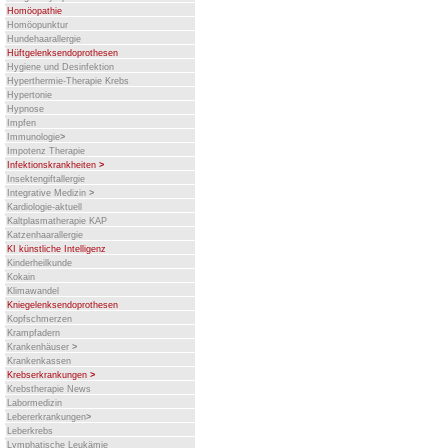
Homöopathie
Homöopunktur
Hundehaarallergie
Hüftgelenksendoprothesen
Hygiene und Desinfektion
Hyperthermie-Therapie Krebs
Hypertonie
Hypnose
Impfen
Immunologie
>
Impotenz Therapie
Infektionskrankheiten
>
Insektengiftallergie
Integrative Medizin
>
Kardiologie-aktuell
Kaltplasmatherapie KAP
Katzenhaarallergie
KI künstliche Intelligenz
Kinderheilkunde
Kokain
Klimawandel
Kniegelenksendoprothesen
Kopfschmerzen
Krampfadern
Krankenhäuser
>
Krankenkassen
Krebserkrankungen
>
Krebstherapie News
Labormedizin
Lebererkrankungen
>
Leberkrebs
Lymphatische Leukämie