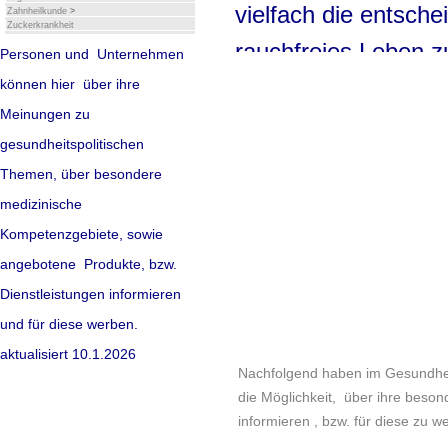
vielfach die entsche
Zahnheilkunde
>
Zuckerkrankheit
rauchfreies Leben z
Personen und Unternehmen
18 Mio. Menschen, o
können hier über ihre
Meinungen zu
dass Rauchen zu sc
gesundheitspolitischen
schlimmstenfalls z
Themen, über besondere
sie es nicht lassen -
medizinische
wegen des hohen Suc
Kompetenzgebiete, sowie
angebotene Produkte, bzw.
mehr lesen
Dienstleistungen informieren
und für diese werben.
Quelle: werbende Presseinf
aktualisiert 10.1.2026
Nachfolgend haben im Gesundhe
die Möglichkeit, über ihre beso
informieren , bzw. für diese zu 