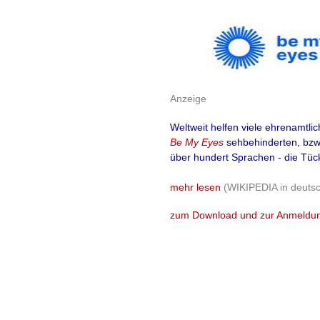
Schmerztherapi
weit verbreite
Wirkstoff
RTX
m
Anzeige
starken Wunds
Weltweit helfen viele ehrenamtlich
Anwendung der 
Be My Eyes
sehbehinderten, bzw
über hundert Sprachen - die Tück
Schmerzkiller 
mehr lesen
(WIKIPEDIA in deuts
überflüssig
zum Download und zur Anmeldu
Die derzeit suchte
Schmerzmittel ais d
Presseerklärung de
Insitute of Health)