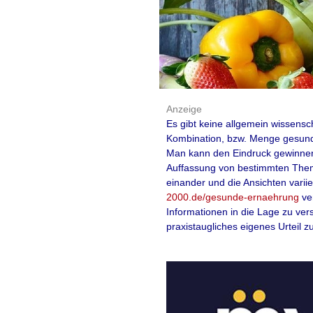
Vorsicht, es dr
Thymustherapi
Was bei der Eig
Anzeige
Es gibt keine allgemein wissensc
Arzneimittel au
Kombination, bzw. Menge gesund 
Man kann den Eindruck gewinnen, 
beachtet werde
Auffassung von bestimmten Theme
einander und die Ansichten varii
2000.de/gesunde-ernaehrung
ve
Sanorell Pharma
lie
Informationen in die Lage zu ve
ärztliche Eigenhers
praxistaugliches eigenes Urteil zu
tierischem Ausgangsm
nicht über eine Erl
verfügt. Mit dieser 