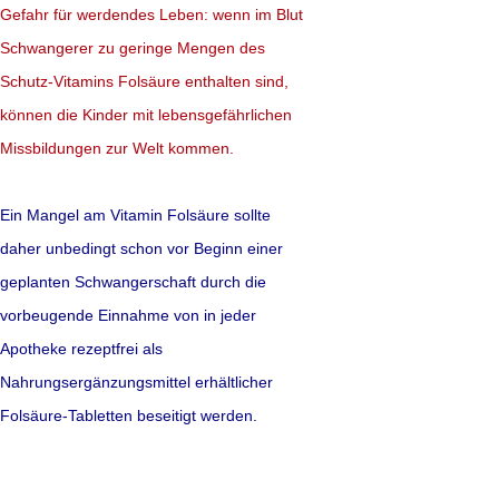
Eierstöcken beruhen
Gefahr für werdendes Leben: wenn im Blut
Schwangerer zu geringe Mengen des
bekämpfen. In eine
Schutz-Vitamins Folsäure enthalten sind,
der Nachweis, dass 
können die Kinder mit lebensgefährlichen
offenbar möglich is
Missbildungen zur Welt kommen.
eine bestehende Str
Gramm Urin auf nur
Ein Mangel am Vitamin Folsäure sollte
daher unbedingt schon vor Beginn einer
mehr lesen
geplanten Schwangerschaft durch die
vorbeugende Einnahme von in jeder
Quelle: JAMA 2017
Apotheke rezeptfrei als
Nahrungsergänzungsmittel erhältlicher
Folsäure-Tabletten beseitigt werden.
Gesunde Ernäh