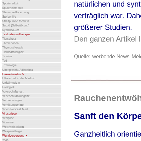
natürlichen und synt
Sportmedizin
Spurenelemente
Stammzellforschung
verträglich war. Da
Sterbehilfe
Streitpunkte Medizin
größerer Studien.
Suizid (Selbsttötung)
Syphilis/Lues
Testosteron-Therapie
Den ganzen Artikel 
Tierschutz
Thrombosen
Thymustherapie
Tierhaarallergie
>
Quelle: werbende News-Meld
Tinnitus
Tod
Toxikologie
Übergewicht/Adipositas
Umweltmedizin
>
Ultraschall in der Medizin
Unfallmedizin
Urologie
>
Vaterschaftstest
Rauchenentwö
Venenerkrankungen
>
Verbrennungen
Verhütungsmittel
Video Podcast Med.
Sanft den Körp
Virusgrippe
Vitalpilze
Vitamine
Weichteilsarkom
Wespenallergie
Ganzheitlich orienti
Wundversorgung
>
Yoga