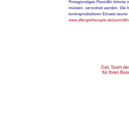
dem Winter zur Grip
Preisgünstiges Penicillin könnte
müssen, verordnet werden. Die hä
sind Senioren. Für s
kontraproduktiven Einsatz teurer
www.allergietherapie.de/penicillin
unangenehm, sonder
Alternativmediziner 
durchgeführten Bee
einer
Thymustherap
mehr lesen
Quelle: werbende News-Mel
Thymus
-
Homöo