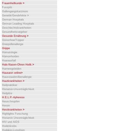
Frauenheilkunde
>
Fusspilz
Gallengangskarzinom
Genetik/Gendefekte
>
German Hospitals
German Leading Hospitals
Geschlechtskrankheiten
Gesundheitsratgeber
Gesunde Ernährung
>
Gonorrhoe/Tripper
Graspollenallergie
Grippe
Hämatologie
Hämorrhoiden
Haarausfall
Hals-Nasen-Ohren Heilk.
>
Harnwegsleiden
Hausarzt online
>
Hausstaubmilbenallergie
Hautkrankheiten
>
Heilpraktiker
Histamin-Unverträglichkeit
Heilpilze
H.E.L.P.-Apherese
Heuschnupfen
Heroin
Herzkrankheiten
>
Highlights Forschung
Histamin Unverträglichkeit
HIV und AIDS
Hodenkrebs
Hodgkin-Lymphom