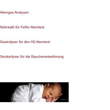
Nadeltherapie is
Atemgas Analysen
Obgleich zahlreiche
Nobreath für FeNo-Atemtest
altchinesischcn Nad
Problem der fraglih
Gastrolyzer für den H2 Atemtest
scheint eine Studie
Smokerlyser für die Raucherentwöhnung
statistisch zu bestä
Wirkung nachgewies
zwei Therapie-Studie
wissenschaftlichen 
Untersuchug wurde n
Akupunktur nicht mög