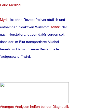
Quelle: Süddeutsche Zeitun
Faire Medical.
Myrkl
ist ohne Rezept frei verkäuflich und
enthält den bioaktiven Wirkstoff
AB001
der
Übergewicht
mit
nach Herstellerangaben dafür sorgen soll,
bekämpfen - un
dass der im Blut transportierte Alkohol
bereits im Darm in seine Bestandteile
fördern. Ist da
"aufgespalten" wird.
Eine innovative
Fast
zahlreiche wichtige 
Faktoren erhöhen da
Kreislauferkrankung
abnehmen. Doch verl
Atemgas-Analysen
helfen bei der Diagnostik