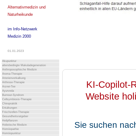
Alternativmedizin und
Naturheikunde
im Info-Netzwerk
Medizin 2000
01.01.2023
Akupunktur
altersbedingte Makuladegeneration
Anthroposophische Medizin
Aroma-Therapie
Arterienverkalkung
KI-Copilot-
Arthrose-Therapie
Arznei-Tee
Ayurveda
Website holi
Burnout-Syndrom
Cellsymbiosis-Therapie
Chiropraktik
Erkältungen
Frischzellen-Therapie
Gesundheitsratgeber
Heilpflanzen
Sie suchen nac
Holistische Medizin
Homöopathie
Homöopunktur