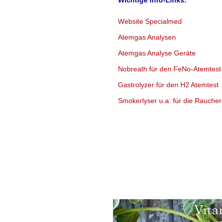
Wichtige Info-Links:
neu entwickelten Na
Website Specialmed
Öffentlichkeit im Ra
Atemgas Analysen
angesehenen Fachb
Atemgas Analyse Geräte
wurde. Die Autoren 
Nobreath für den FeNo-Atemtest
durchlöcherten Nade
Gastrolyzer für den H2 Atemtest
Smokerlyser u.a. für die Rauch
Signalstärke um ru
mehr lesen
mehr lesen
Quelle: Medgadget