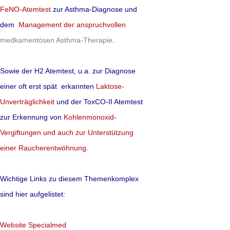
FeNO-Atemtest
zur Asthma-Diagnose und
die Beweislage für 
dem
Management der anspruchvollen
D
ist dürftig und wi
m
edkamentösen
Asthma-Therapie
.
keine gefährlichen 
deshalb generell em
Sowie der H2 Atemtest, u.a. zur Diagnose
einer oft erst spät erkannten
Laktose-
Experten umstritten
Unverträglichkeit
und der ToxCO-II Atemtest
eigene Meinung bil
zur Erkennung von
Kohlenmonoxid-
Vergiftungen und auch zur Unterstützung
mehr lesen
einer Raucherentwöhnung.
Quelle: British Medical Jour
Wichtige Links zu diesem Themenkomplex
sind hier aufgelistet:
Akupunktur - di
Website Specialmed