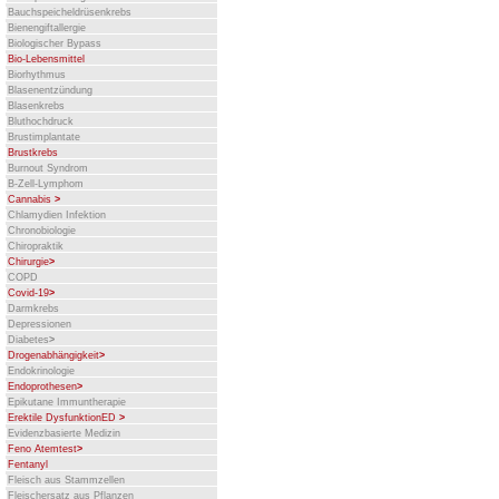
Bauchspeicheldrüsenkrebs
Bienengiftallergie
Biologischer Bypass
Bio-Lebensmittel
Biorhythmus
Blasenentzündung
Blasenkrebs
Bluthochdruck
Brustimplantate
Brustkrebs
Burnout Syndrom
B-Zell-Lymphom
Cannabis
>
Chlamydien Infektion
Chronobiologie
Chiropraktik
Chirurgie
>
COPD
Covid-19
>
Darmkrebs
Depressionen
Diabetes
>
Drogenabhängigkeit
>
Endokrinologie
Endoprothesen
>
Epikutane Immuntherapie
Erektile DysfunktionED
>
Evidenzbasierte Medizin
Feno Atemtest
>
Fentanyl
Fleisch aus Stammzellen
Fleischersatz aus Pflanzen